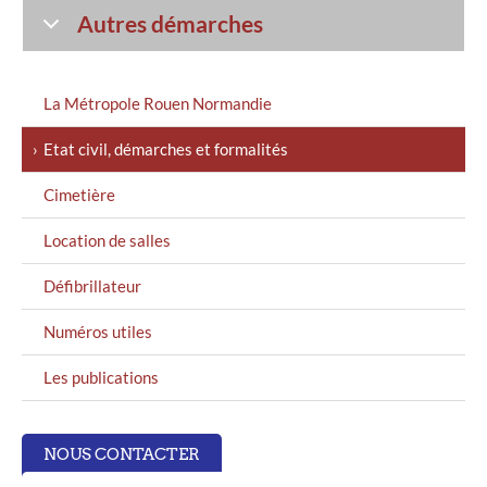
Autres démarches
MENU
La Métropole Rouen Normandie
GAUCHE
Etat civil, démarches et formalités
Cimetière
Location de salles
Défibrillateur
Numéros utiles
Les publications
NOUS CONTACTER