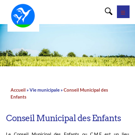
Panneau de gestion des cookies
Accueil
Vie municipale
Conseil Municipal des
Fil
Enfants
d'Ariane
Conseil Municipal des Enfants
Le Conseil Municipal des Enfants ou C.M.E est un lieu